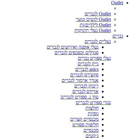
Outlet
Outlet לגברים
Outlet לנשים ונוער
Outlet לילדים/ות
Outlet נעלי תינוקות
גברים
נעליים לגברים
נעלי אופנה ואירועים לגברים
סנדלים וכפכפים לגברים
נעלי ספורט גברים
נייק לגברים
asics לגברים
סקצ'רס לגברים
אנדר ארמור לגברים
ריבוק לגברים
אדידס לגברים
עוד נ. ספורט לגברים
בגדי ספורט לגברים
חולצות
גופיות
מכנסיים קצרים
חליפות ספורט
מכנסיים
ג׳קטים