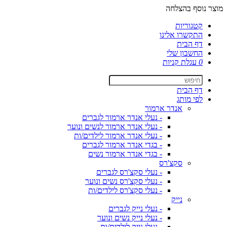
מוצר נוסף בהצלחה
קטגוריות
התקשרו אלינו
דף הבית
החשבון שלי
0
עגלת קניות
דף הבית
לפי מותג
אנדר ארמור
- נעלי אנדר ארמור לגברים
- נעלי אנדר ארמור לנשים ונוער
- נעלי אנדר ארמור לילדים/ות
- בגדי אנדר ארמור לגברים
- בגדי אנדר ארמור נשים
סקצ'רס
- נעלי סקצ'רס לגברים
- נעלי סקצ'רס נשים ונוער
- נעלי סקצ'רס לילדים/ות
נייק
- נעלי נייק לגברים
- נעלי נייק נשים ונוער
- נעלי נייק לילדים/ות