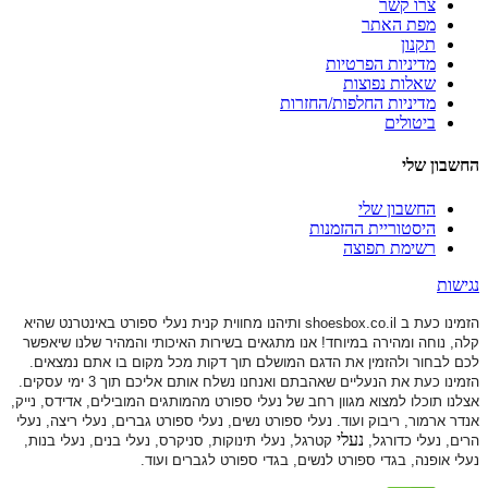
צרו קשר
מפת האתר
תקנון
מדיניות הפרטיות
שאלות נפוצות
מדיניות החלפות/החזרות
ביטולים
החשבון שלי
החשבון שלי
היסטוריית ההזמנות
רשימת תפוצה
נגישות
הזמינו כעת ב shoesbox.co.il ותיהנו מחווית קנית נעלי ספורט באינטרנט שהיא
קלה, נוחה ומהירה במיוחד! אנו מתגאים בשירות האיכותי והמהיר שלנו שיאפשר
לכם לבחור ולהזמין את הדגם המושלם תוך דקות מכל מקום בו אתם נמצאים.
הזמינו כעת את הנעליים שאהבתם ואנחנו נשלח אותם אליכם תוך 3 ימי עסקים.
אצלנו תוכלו למצוא מגוון רחב של נעלי ספורט
מהמותגים המובילים, אדידס, נייק,
אנדר ארמור, ריבוק ועוד. נעלי ספורט
נשים, נעלי ספורט גברים, נעלי ריצה, נעלי
נעלי
הרים, נעלי כדורגל,
קטרגל, נעלי תינוקות,
סניקרס, נעלי בנים, נעלי בנות,
נעלי אופנה, בגדי ספורט לנשים, בגדי ספורט לגברים ועוד.