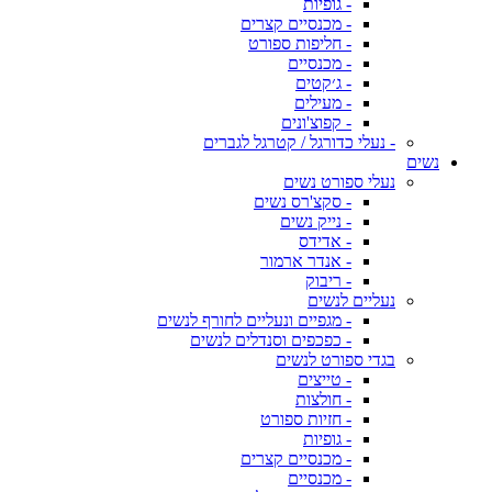
- גופיות
- מכנסיים קצרים
- חליפות ספורט
- מכנסיים
- ג׳קטים
- מעילים
- קפוצ'ונים
- נעלי כדורגל / קטרגל לגברים
נשים
נעלי ספורט נשים
- סקצ'רס נשים
- נייק נשים
- אדידס
- אנדר ארמור
- ריבוק
נעליים לנשים
- מגפיים ונעליים לחורף לנשים
- כפכפים וסנדלים לנשים
בגדי ספורט לנשים
- טייצים
- חולצות
- חזיות ספורט
- גופיות
- מכנסיים קצרים
- מכנסיים