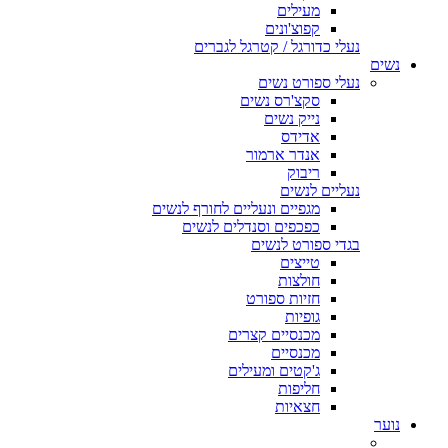
מעילים
קפוצ'ונים
נעלי כדורגל / קטרגל לגברים
נשים
נעלי ספורט נשים
סקצ'רס נשים
נייק נשים
אדידס
אנדר ארמור
ריבוק
נעליים לנשים
מגפיים ונעליים לחורף לנשים
כפכפים וסנדלים לנשים
בגדי ספורט לנשים
טייצים
חולצות
חזיות ספורט
גופיות
מכנסיים קצרים
מכנסיים
ג'קטים ומעילים
חליפות
חצאיות
נוער