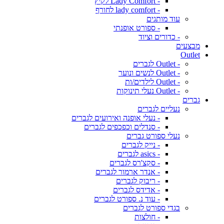
- Lady Comfort לקיץ
- lady comfort לחורף
עוד מותגים
- ספורט אופנתי
- כדורים וציוד
מבצעים
Outlet
- Outlet לגברים
- Outlet לנשים ונוער
- Outlet לילדים/ות
- Outlet נעלי תינוקות
גברים
נעליים לגברים
- נעלי אופנה ואירועים לגברים
- סנדלים וכפכפים לגברים
נעלי ספורט גברים
- נייק לגברים
- asics לגברים
- סקצ'רס לגברים
- אנדר ארמור לגברים
- ריבוק לגברים
- אדידס לגברים
- עוד נ. ספורט לגברים
בגדי ספורט לגברים
- חולצות