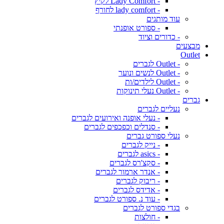
- Lady Comfort לקיץ
- lady comfort לחורף
עוד מותגים
- ספורט אופנתי
- כדורים וציוד
מבצעים
Outlet
- Outlet לגברים
- Outlet לנשים ונוער
- Outlet לילדים/ות
- Outlet נעלי תינוקות
גברים
נעליים לגברים
- נעלי אופנה ואירועים לגברים
- סנדלים וכפכפים לגברים
נעלי ספורט גברים
- נייק לגברים
- asics לגברים
- סקצ'רס לגברים
- אנדר ארמור לגברים
- ריבוק לגברים
- אדידס לגברים
- עוד נ. ספורט לגברים
בגדי ספורט לגברים
- חולצות