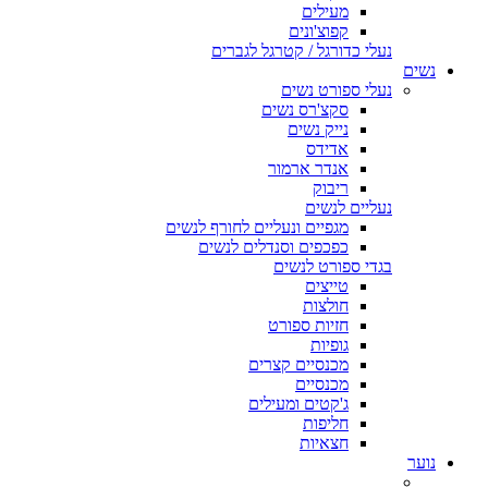
מעילים
קפוצ'ונים
נעלי כדורגל / קטרגל לגברים
נשים
נעלי ספורט נשים
סקצ'רס נשים
נייק נשים
אדידס
אנדר ארמור
ריבוק
נעליים לנשים
מגפיים ונעליים לחורף לנשים
כפכפים וסנדלים לנשים
בגדי ספורט לנשים
טייצים
חולצות
חזיות ספורט
גופיות
מכנסיים קצרים
מכנסיים
ג'קטים ומעילים
חליפות
חצאיות
נוער