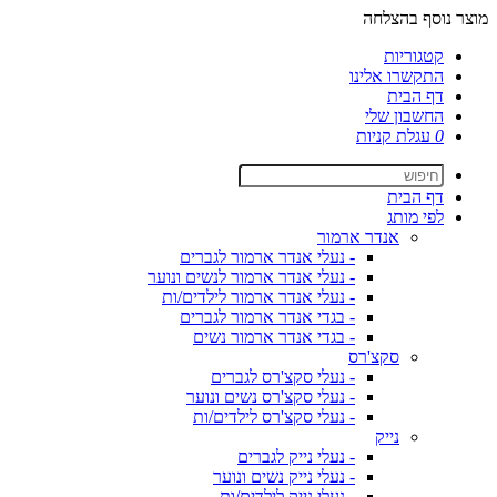
מוצר נוסף בהצלחה
קטגוריות
התקשרו אלינו
דף הבית
החשבון שלי
0
עגלת קניות
דף הבית
לפי מותג
אנדר ארמור
- נעלי אנדר ארמור לגברים
- נעלי אנדר ארמור לנשים ונוער
- נעלי אנדר ארמור לילדים/ות
- בגדי אנדר ארמור לגברים
- בגדי אנדר ארמור נשים
סקצ'רס
- נעלי סקצ'רס לגברים
- נעלי סקצ'רס נשים ונוער
- נעלי סקצ'רס לילדים/ות
נייק
- נעלי נייק לגברים
- נעלי נייק נשים ונוער
- נעלי נייק לילדים/ות