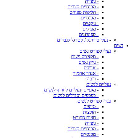
- גופיות
- מכנסיים קצרים
- חליפות ספורט
- מכנסיים
- ג׳קטים
- מעילים
- קפוצ'ונים
- נעלי כדורגל / קטרגל לגברים
נשים
נעלי ספורט נשים
- סקצ'רס נשים
- נייק נשים
- אדידס
- אנדר ארמור
- ריבוק
נעליים לנשים
- מגפיים ונעליים לחורף לנשים
- כפכפים וסנדלים לנשים
בגדי ספורט לנשים
- טייצים
- חולצות
- חזיות ספורט
- גופיות
- מכנסיים קצרים
- מכנסיים