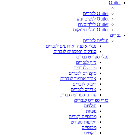
Outlet
Outlet לגברים
Outlet לנשים ונוער
Outlet לילדים/ות
Outlet נעלי תינוקות
גברים
נעליים לגברים
נעלי אופנה ואירועים לגברים
סנדלים וכפכפים לגברים
נעלי ספורט גברים
נייק לגברים
asics לגברים
סקצ'רס לגברים
אנדר ארמור לגברים
ריבוק לגברים
אדידס לגברים
עוד נ. ספורט לגברים
בגדי ספורט לגברים
חולצות
גופיות
מכנסיים קצרים
חליפות ספורט
מכנסיים
ג׳קטים