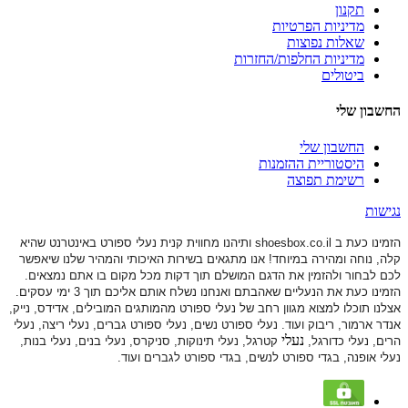
תקנון
מדיניות הפרטיות
שאלות נפוצות
מדיניות החלפות/החזרות
ביטולים
החשבון שלי
החשבון שלי
היסטוריית ההזמנות
רשימת תפוצה
נגישות
הזמינו כעת ב shoesbox.co.il ותיהנו מחווית קנית נעלי ספורט באינטרנט שהיא
קלה, נוחה ומהירה במיוחד! אנו מתגאים בשירות האיכותי והמהיר שלנו שיאפשר
לכם לבחור ולהזמין את הדגם המושלם תוך דקות מכל מקום בו אתם נמצאים.
הזמינו כעת את הנעליים שאהבתם ואנחנו נשלח אותם אליכם תוך 3 ימי עסקים.
אצלנו תוכלו למצוא מגוון רחב של נעלי ספורט
מהמותגים המובילים, אדידס, נייק,
אנדר ארמור, ריבוק ועוד. נעלי ספורט
נשים, נעלי ספורט גברים, נעלי ריצה, נעלי
נעלי
הרים, נעלי כדורגל,
קטרגל, נעלי תינוקות,
סניקרס, נעלי בנים, נעלי בנות,
נעלי אופנה, בגדי ספורט לנשים, בגדי ספורט לגברים ועוד.