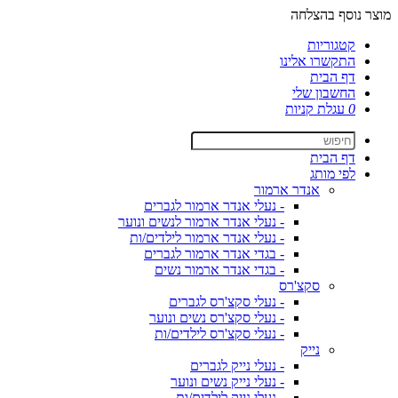
מוצר נוסף בהצלחה
קטגוריות
התקשרו אלינו
דף הבית
החשבון שלי
0
עגלת קניות
דף הבית
לפי מותג
אנדר ארמור
- נעלי אנדר ארמור לגברים
- נעלי אנדר ארמור לנשים ונוער
- נעלי אנדר ארמור לילדים/ות
- בגדי אנדר ארמור לגברים
- בגדי אנדר ארמור נשים
סקצ'רס
- נעלי סקצ'רס לגברים
- נעלי סקצ'רס נשים ונוער
- נעלי סקצ'רס לילדים/ות
נייק
- נעלי נייק לגברים
- נעלי נייק נשים ונוער
- נעלי נייק לילדים/ות