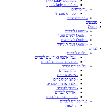
- Lady Comfort לקיץ
- lady comfort לחורף
עוד מותגים
- ספורט אופנתי
- כדורים וציוד
מבצעים
Outlet
- Outlet לגברים
- Outlet לנשים ונוער
- Outlet לילדים/ות
- Outlet נעלי תינוקות
גברים
נעליים לגברים
- נעלי אופנה ואירועים לגברים
- סנדלים וכפכפים לגברים
נעלי ספורט גברים
- נייק לגברים
- asics לגברים
- סקצ'רס לגברים
- אנדר ארמור לגברים
- ריבוק לגברים
- אדידס לגברים
- עוד נ. ספורט לגברים
בגדי ספורט לגברים
- חולצות