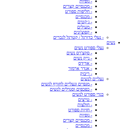
- גופיות
- מכנסיים קצרים
- חליפות ספורט
- מכנסיים
- ג׳קטים
- מעילים
- קפוצ'ונים
- נעלי כדורגל / קטרגל לגברים
נשים
נעלי ספורט נשים
- סקצ'רס נשים
- נייק נשים
- אדידס
- אנדר ארמור
- ריבוק
נעליים לנשים
- מגפיים ונעליים לחורף לנשים
- כפכפים וסנדלים לנשים
בגדי ספורט לנשים
- טייצים
- חולצות
- חזיות ספורט
- גופיות
- מכנסיים קצרים
- מכנסיים