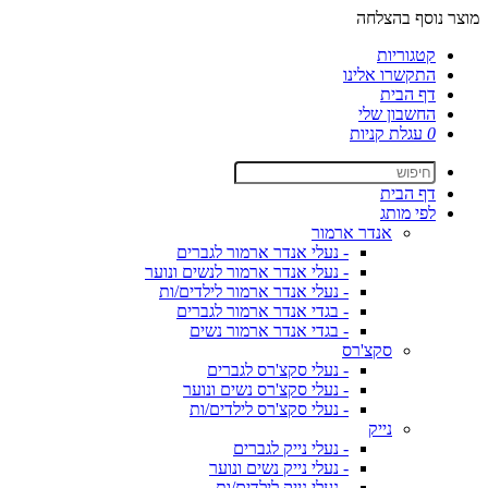
מוצר נוסף בהצלחה
קטגוריות
התקשרו אלינו
דף הבית
החשבון שלי
0
עגלת קניות
דף הבית
לפי מותג
אנדר ארמור
- נעלי אנדר ארמור לגברים
- נעלי אנדר ארמור לנשים ונוער
- נעלי אנדר ארמור לילדים/ות
- בגדי אנדר ארמור לגברים
- בגדי אנדר ארמור נשים
סקצ'רס
- נעלי סקצ'רס לגברים
- נעלי סקצ'רס נשים ונוער
- נעלי סקצ'רס לילדים/ות
נייק
- נעלי נייק לגברים
- נעלי נייק נשים ונוער
- נעלי נייק לילדים/ות