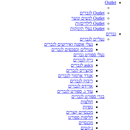
Outlet
Outlet לגברים
Outlet לנשים ונוער
Outlet לילדים/ות
Outlet נעלי תינוקות
גברים
נעליים לגברים
נעלי אופנה ואירועים לגברים
סנדלים וכפכפים לגברים
נעלי ספורט גברים
נייק לגברים
asics לגברים
סקצ'רס לגברים
אנדר ארמור לגברים
ריבוק לגברים
אדידס לגברים
עוד נ. ספורט לגברים
בגדי ספורט לגברים
חולצות
גופיות
מכנסיים קצרים
חליפות ספורט
מכנסיים
ג׳קטים