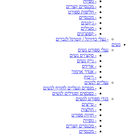
- גופיות
- מכנסיים קצרים
- חליפות ספורט
- מכנסיים
- ג׳קטים
- מעילים
- קפוצ'ונים
- נעלי כדורגל / קטרגל לגברים
נשים
נעלי ספורט נשים
- סקצ'רס נשים
- נייק נשים
- אדידס
- אנדר ארמור
- ריבוק
נעליים לנשים
- מגפיים ונעליים לחורף לנשים
- כפכפים וסנדלים לנשים
בגדי ספורט לנשים
- טייצים
- חולצות
- חזיות ספורט
- גופיות
- מכנסיים קצרים
- מכנסיים