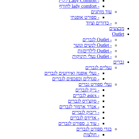
- Lady Comfort לקיץ
- lady comfort לחורף
עוד מותגים
- ספורט אופנתי
- כדורים וציוד
מבצעים
Outlet
- Outlet לגברים
- Outlet לנשים ונוער
- Outlet לילדים/ות
- Outlet נעלי תינוקות
גברים
נעליים לגברים
- נעלי אופנה ואירועים לגברים
- סנדלים וכפכפים לגברים
נעלי ספורט גברים
- נייק לגברים
- asics לגברים
- סקצ'רס לגברים
- אנדר ארמור לגברים
- ריבוק לגברים
- אדידס לגברים
- עוד נ. ספורט לגברים
בגדי ספורט לגברים
- חולצות