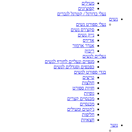
מעילים
קפוצ'ונים
נעלי כדורגל / קטרגל לגברים
נשים
נעלי ספורט נשים
סקצ'רס נשים
נייק נשים
אדידס
אנדר ארמור
ריבוק
נעליים לנשים
מגפיים ונעליים לחורף לנשים
כפכפים וסנדלים לנשים
בגדי ספורט לנשים
טייצים
חולצות
חזיות ספורט
גופיות
מכנסיים קצרים
מכנסיים
ג'קטים ומעילים
חליפות
חצאיות
נוער