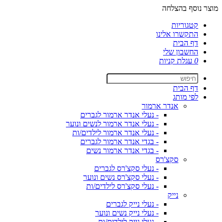
מוצר נוסף בהצלחה
קטגוריות
התקשרו אלינו
דף הבית
החשבון שלי
0
עגלת קניות
דף הבית
לפי מותג
אנדר ארמור
- נעלי אנדר ארמור לגברים
- נעלי אנדר ארמור לנשים ונוער
- נעלי אנדר ארמור לילדים/ות
- בגדי אנדר ארמור לגברים
- בגדי אנדר ארמור נשים
סקצ'רס
- נעלי סקצ'רס לגברים
- נעלי סקצ'רס נשים ונוער
- נעלי סקצ'רס לילדים/ות
נייק
- נעלי נייק לגברים
- נעלי נייק נשים ונוער
- נעלי נייק לילדים/ות