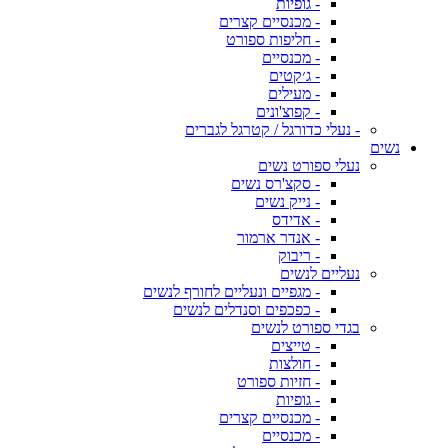
- גופיות
- מכנסיים קצרים
- חליפות ספורט
- מכנסיים
- ג׳קטים
- מעילים
- קפוצ'ונים
- נעלי כדורגל / קטרגל לגברים
נשים
נעלי ספורט נשים
- סקצ'רס נשים
- נייק נשים
- אדידס
- אנדר ארמור
- ריבוק
נעליים לנשים
- מגפיים ונעליים לחורף לנשים
- כפכפים וסנדלים לנשים
בגדי ספורט לנשים
- טייצים
- חולצות
- חזיות ספורט
- גופיות
- מכנסיים קצרים
- מכנסיים