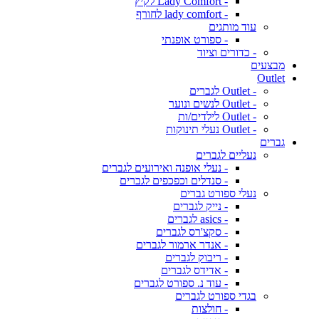
- Lady Comfort לקיץ
- lady comfort לחורף
עוד מותגים
- ספורט אופנתי
- כדורים וציוד
מבצעים
Outlet
- Outlet לגברים
- Outlet לנשים ונוער
- Outlet לילדים/ות
- Outlet נעלי תינוקות
גברים
נעליים לגברים
- נעלי אופנה ואירועים לגברים
- סנדלים וכפכפים לגברים
נעלי ספורט גברים
- נייק לגברים
- asics לגברים
- סקצ'רס לגברים
- אנדר ארמור לגברים
- ריבוק לגברים
- אדידס לגברים
- עוד נ. ספורט לגברים
בגדי ספורט לגברים
- חולצות