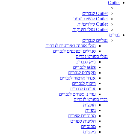
Outlet
Outlet לגברים
Outlet לנשים ונוער
Outlet לילדים/ות
Outlet נעלי תינוקות
גברים
נעליים לגברים
נעלי אופנה ואירועים לגברים
סנדלים וכפכפים לגברים
נעלי ספורט גברים
נייק לגברים
asics לגברים
סקצ'רס לגברים
אנדר ארמור לגברים
ריבוק לגברים
אדידס לגברים
עוד נ. ספורט לגברים
בגדי ספורט לגברים
חולצות
גופיות
מכנסיים קצרים
חליפות ספורט
מכנסיים
ג׳קטים