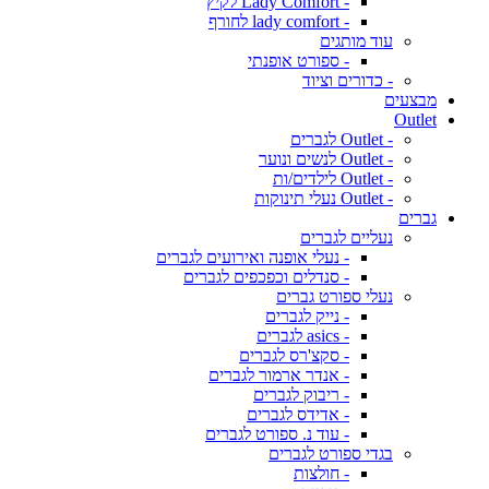
- Lady Comfort לקיץ
- lady comfort לחורף
עוד מותגים
- ספורט אופנתי
- כדורים וציוד
מבצעים
Outlet
- Outlet לגברים
- Outlet לנשים ונוער
- Outlet לילדים/ות
- Outlet נעלי תינוקות
גברים
נעליים לגברים
- נעלי אופנה ואירועים לגברים
- סנדלים וכפכפים לגברים
נעלי ספורט גברים
- נייק לגברים
- asics לגברים
- סקצ'רס לגברים
- אנדר ארמור לגברים
- ריבוק לגברים
- אדידס לגברים
- עוד נ. ספורט לגברים
בגדי ספורט לגברים
- חולצות