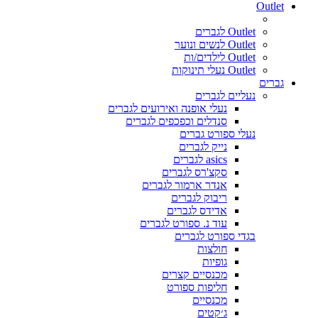
Outlet
Outlet לגברים
Outlet לנשים ונוער
Outlet לילדים/ות
Outlet נעלי תינוקות
גברים
נעליים לגברים
נעלי אופנה ואירועים לגברים
סנדלים וכפכפים לגברים
נעלי ספורט גברים
נייק לגברים
asics לגברים
סקצ'רס לגברים
אנדר ארמור לגברים
ריבוק לגברים
אדידס לגברים
עוד נ. ספורט לגברים
בגדי ספורט לגברים
חולצות
גופיות
מכנסיים קצרים
חליפות ספורט
מכנסיים
ג׳קטים