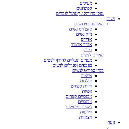
מעילים
קפוצ'ונים
נעלי כדורגל / קטרגל לגברים
נשים
נעלי ספורט נשים
סקצ'רס נשים
נייק נשים
אדידס
אנדר ארמור
ריבוק
נעליים לנשים
מגפיים ונעליים לחורף לנשים
כפכפים וסנדלים לנשים
בגדי ספורט לנשים
טייצים
חולצות
חזיות ספורט
גופיות
מכנסיים קצרים
מכנסיים
ג'קטים ומעילים
חליפות
חצאיות
נוער