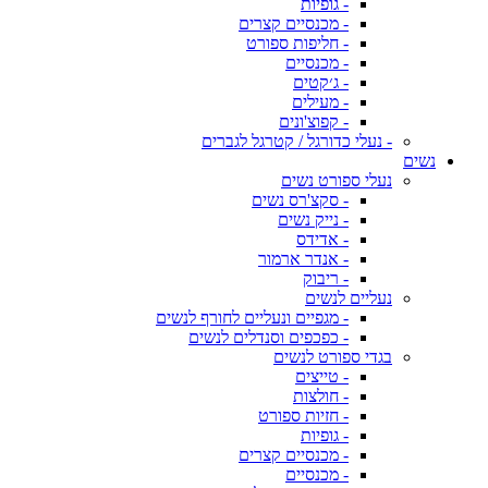
- גופיות
- מכנסיים קצרים
- חליפות ספורט
- מכנסיים
- ג׳קטים
- מעילים
- קפוצ'ונים
- נעלי כדורגל / קטרגל לגברים
נשים
נעלי ספורט נשים
- סקצ'רס נשים
- נייק נשים
- אדידס
- אנדר ארמור
- ריבוק
נעליים לנשים
- מגפיים ונעליים לחורף לנשים
- כפכפים וסנדלים לנשים
בגדי ספורט לנשים
- טייצים
- חולצות
- חזיות ספורט
- גופיות
- מכנסיים קצרים
- מכנסיים