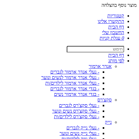
מוצר נוסף בהצלחה
קטגוריות
התקשרו אלינו
דף הבית
החשבון שלי
0
עגלת קניות
דף הבית
לפי מותג
אנדר ארמור
- נעלי אנדר ארמור לגברים
- נעלי אנדר ארמור לנשים ונוער
- נעלי אנדר ארמור לילדים/ות
- בגדי אנדר ארמור לגברים
- בגדי אנדר ארמור נשים
סקצ'רס
- נעלי סקצ'רס לגברים
- נעלי סקצ'רס נשים ונוער
- נעלי סקצ'רס לילדים/ות
נייק
- נעלי נייק לגברים
- נעלי נייק נשים ונוער
- נעלי נייק לילדים/ות