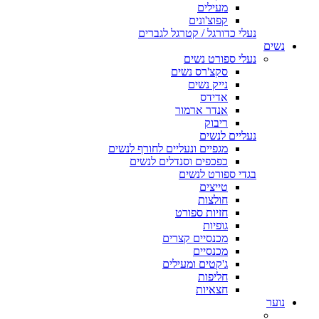
מעילים
קפוצ'ונים
נעלי כדורגל / קטרגל לגברים
נשים
נעלי ספורט נשים
סקצ'רס נשים
נייק נשים
אדידס
אנדר ארמור
ריבוק
נעליים לנשים
מגפיים ונעליים לחורף לנשים
כפכפים וסנדלים לנשים
בגדי ספורט לנשים
טייצים
חולצות
חזיות ספורט
גופיות
מכנסיים קצרים
מכנסיים
ג'קטים ומעילים
חליפות
חצאיות
נוער