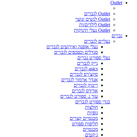
Outlet
Outlet לגברים
Outlet לנשים ונוער
Outlet לילדים/ות
Outlet נעלי תינוקות
גברים
נעליים לגברים
נעלי אופנה ואירועים לגברים
סנדלים וכפכפים לגברים
נעלי ספורט גברים
נייק לגברים
asics לגברים
סקצ'רס לגברים
אנדר ארמור לגברים
ריבוק לגברים
אדידס לגברים
עוד נ. ספורט לגברים
בגדי ספורט לגברים
חולצות
גופיות
מכנסיים קצרים
חליפות ספורט
מכנסיים
ג׳קטים