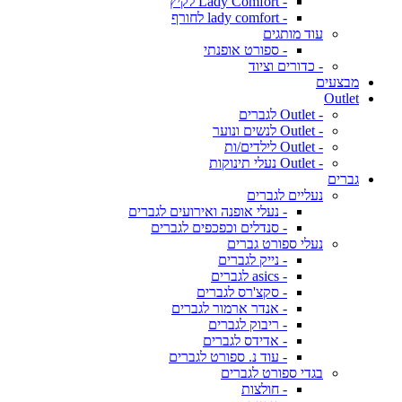
- Lady Comfort לקיץ
- lady comfort לחורף
עוד מותגים
- ספורט אופנתי
- כדורים וציוד
מבצעים
Outlet
- Outlet לגברים
- Outlet לנשים ונוער
- Outlet לילדים/ות
- Outlet נעלי תינוקות
גברים
נעליים לגברים
- נעלי אופנה ואירועים לגברים
- סנדלים וכפכפים לגברים
נעלי ספורט גברים
- נייק לגברים
- asics לגברים
- סקצ'רס לגברים
- אנדר ארמור לגברים
- ריבוק לגברים
- אדידס לגברים
- עוד נ. ספורט לגברים
בגדי ספורט לגברים
- חולצות