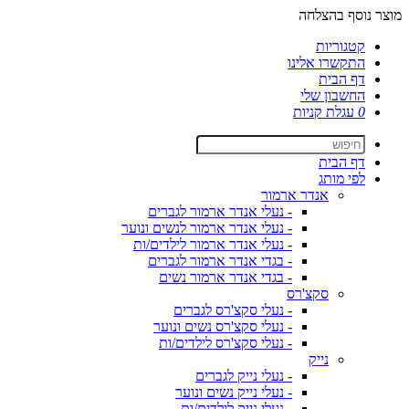
מוצר נוסף בהצלחה
קטגוריות
התקשרו אלינו
דף הבית
החשבון שלי
0
עגלת קניות
דף הבית
לפי מותג
אנדר ארמור
- נעלי אנדר ארמור לגברים
- נעלי אנדר ארמור לנשים ונוער
- נעלי אנדר ארמור לילדים/ות
- בגדי אנדר ארמור לגברים
- בגדי אנדר ארמור נשים
סקצ'רס
- נעלי סקצ'רס לגברים
- נעלי סקצ'רס נשים ונוער
- נעלי סקצ'רס לילדים/ות
נייק
- נעלי נייק לגברים
- נעלי נייק נשים ונוער
- נעלי נייק לילדים/ות