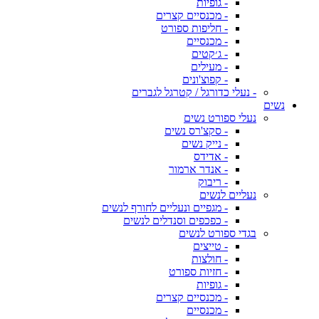
- גופיות
- מכנסיים קצרים
- חליפות ספורט
- מכנסיים
- ג׳קטים
- מעילים
- קפוצ'ונים
- נעלי כדורגל / קטרגל לגברים
נשים
נעלי ספורט נשים
- סקצ'רס נשים
- נייק נשים
- אדידס
- אנדר ארמור
- ריבוק
נעליים לנשים
- מגפיים ונעליים לחורף לנשים
- כפכפים וסנדלים לנשים
בגדי ספורט לנשים
- טייצים
- חולצות
- חזיות ספורט
- גופיות
- מכנסיים קצרים
- מכנסיים