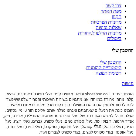
צרו קשר
מפת האתר
תקנון
מדיניות הפרטיות
שאלות נפוצות
מדיניות החלפות/החזרות
ביטולים
החשבון שלי
החשבון שלי
היסטוריית ההזמנות
רשימת תפוצה
נגישות
הזמינו כעת ב shoesbox.co.il ותיהנו מחווית קנית נעלי ספורט באינטרנט שהיא
קלה, נוחה ומהירה במיוחד! אנו מתגאים בשירות האיכותי והמהיר שלנו שיאפשר
לכם לבחור ולהזמין את הדגם המושלם תוך דקות מכל מקום בו אתם נמצאים.
הזמינו כעת את הנעליים שאהבתם ואנחנו נשלח אותם אליכם תוך 3 ימי עסקים.
אצלנו תוכלו למצוא מגוון רחב של נעלי ספורט
מהמותגים המובילים, אדידס, נייק,
אנדר ארמור, ריבוק ועוד. נעלי ספורט
נשים, נעלי ספורט גברים, נעלי ריצה, נעלי
נעלי
הרים, נעלי כדורגל,
קטרגל, נעלי תינוקות,
סניקרס, נעלי בנים, נעלי בנות,
נעלי אופנה, בגדי ספורט לנשים, בגדי ספורט לגברים ועוד.