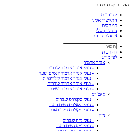
מוצר נוסף בהצלחה
קטגוריות
התקשרו אלינו
דף הבית
החשבון שלי
0
עגלת קניות
דף הבית
לפי מותג
אנדר ארמור
- נעלי אנדר ארמור לגברים
- נעלי אנדר ארמור לנשים ונוער
- נעלי אנדר ארמור לילדים/ות
- בגדי אנדר ארמור לגברים
- בגדי אנדר ארמור נשים
סקצ'רס
- נעלי סקצ'רס לגברים
- נעלי סקצ'רס נשים ונוער
- נעלי סקצ'רס לילדים/ות
נייק
- נעלי נייק לגברים
- נעלי נייק נשים ונוער
- נעלי נייק לילדים/ות