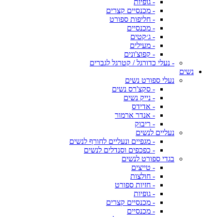
- גופיות
- מכנסיים קצרים
- חליפות ספורט
- מכנסיים
- ג׳קטים
- מעילים
- קפוצ'ונים
- נעלי כדורגל / קטרגל לגברים
נשים
נעלי ספורט נשים
- סקצ'רס נשים
- נייק נשים
- אדידס
- אנדר ארמור
- ריבוק
נעליים לנשים
- מגפיים ונעליים לחורף לנשים
- כפכפים וסנדלים לנשים
בגדי ספורט לנשים
- טייצים
- חולצות
- חזיות ספורט
- גופיות
- מכנסיים קצרים
- מכנסיים