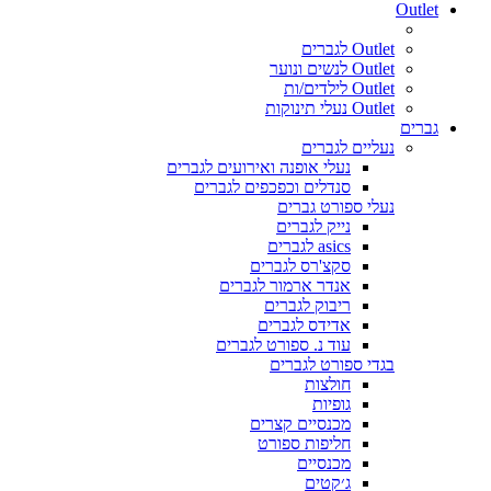
Outlet
Outlet לגברים
Outlet לנשים ונוער
Outlet לילדים/ות
Outlet נעלי תינוקות
גברים
נעליים לגברים
נעלי אופנה ואירועים לגברים
סנדלים וכפכפים לגברים
נעלי ספורט גברים
נייק לגברים
asics לגברים
סקצ'רס לגברים
אנדר ארמור לגברים
ריבוק לגברים
אדידס לגברים
עוד נ. ספורט לגברים
בגדי ספורט לגברים
חולצות
גופיות
מכנסיים קצרים
חליפות ספורט
מכנסיים
ג׳קטים