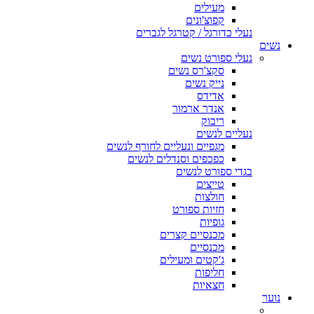
מעילים
קפוצ'ונים
נעלי כדורגל / קטרגל לגברים
נשים
נעלי ספורט נשים
סקצ'רס נשים
נייק נשים
אדידס
אנדר ארמור
ריבוק
נעליים לנשים
מגפיים ונעליים לחורף לנשים
כפכפים וסנדלים לנשים
בגדי ספורט לנשים
טייצים
חולצות
חזיות ספורט
גופיות
מכנסיים קצרים
מכנסיים
ג'קטים ומעילים
חליפות
חצאיות
נוער