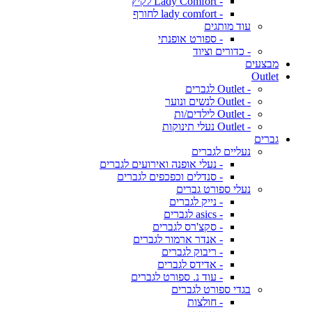
- Lady Comfort לקיץ
- lady comfort לחורף
עוד מותגים
- ספורט אופנתי
- כדורים וציוד
מבצעים
Outlet
- Outlet לגברים
- Outlet לנשים ונוער
- Outlet לילדים/ות
- Outlet נעלי תינוקות
גברים
נעליים לגברים
- נעלי אופנה ואירועים לגברים
- סנדלים וכפכפים לגברים
נעלי ספורט גברים
- נייק לגברים
- asics לגברים
- סקצ'רס לגברים
- אנדר ארמור לגברים
- ריבוק לגברים
- אדידס לגברים
- עוד נ. ספורט לגברים
בגדי ספורט לגברים
- חולצות