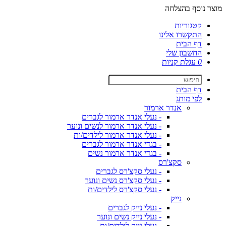
מוצר נוסף בהצלחה
קטגוריות
התקשרו אלינו
דף הבית
החשבון שלי
0
עגלת קניות
דף הבית
לפי מותג
אנדר ארמור
- נעלי אנדר ארמור לגברים
- נעלי אנדר ארמור לנשים ונוער
- נעלי אנדר ארמור לילדים/ות
- בגדי אנדר ארמור לגברים
- בגדי אנדר ארמור נשים
סקצ'רס
- נעלי סקצ'רס לגברים
- נעלי סקצ'רס נשים ונוער
- נעלי סקצ'רס לילדים/ות
נייק
- נעלי נייק לגברים
- נעלי נייק נשים ונוער
- נעלי נייק לילדים/ות