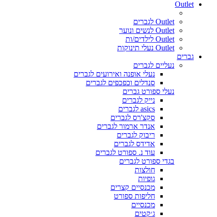
Outlet
Outlet לגברים
Outlet לנשים ונוער
Outlet לילדים/ות
Outlet נעלי תינוקות
גברים
נעליים לגברים
נעלי אופנה ואירועים לגברים
סנדלים וכפכפים לגברים
נעלי ספורט גברים
נייק לגברים
asics לגברים
סקצ'רס לגברים
אנדר ארמור לגברים
ריבוק לגברים
אדידס לגברים
עוד נ. ספורט לגברים
בגדי ספורט לגברים
חולצות
גופיות
מכנסיים קצרים
חליפות ספורט
מכנסיים
ג׳קטים