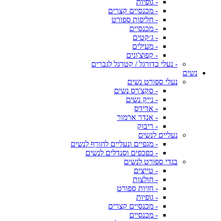
- גופיות
- מכנסיים קצרים
- חליפות ספורט
- מכנסיים
- ג׳קטים
- מעילים
- קפוצ'ונים
- נעלי כדורגל / קטרגל לגברים
נשים
נעלי ספורט נשים
- סקצ'רס נשים
- נייק נשים
- אדידס
- אנדר ארמור
- ריבוק
נעליים לנשים
- מגפיים ונעליים לחורף לנשים
- כפכפים וסנדלים לנשים
בגדי ספורט לנשים
- טייצים
- חולצות
- חזיות ספורט
- גופיות
- מכנסיים קצרים
- מכנסיים