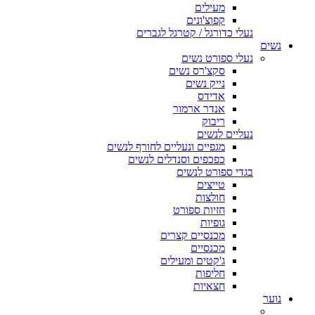
מעילים
קפוצ'ונים
נעלי כדורגל / קטרגל לגברים
נשים
נעלי ספורט נשים
סקצ'רס נשים
נייק נשים
אדידס
אנדר ארמור
ריבוק
נעליים לנשים
מגפיים ונעליים לחורף לנשים
כפכפים וסנדלים לנשים
בגדי ספורט לנשים
טייצים
חולצות
חזיות ספורט
גופיות
מכנסיים קצרים
מכנסיים
ג'קטים ומעילים
חליפות
חצאיות
נוער