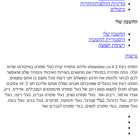
מדיניות החלפות/החזרות
ביטולים
החשבון שלי
החשבון שלי
היסטוריית ההזמנות
רשימת תפוצה
נגישות
הזמינו כעת ב shoesbox.co.il ותיהנו מחווית קנית נעלי ספורט באינטרנט שהיא
קלה, נוחה ומהירה במיוחד! אנו מתגאים בשירות האיכותי והמהיר שלנו שיאפשר
לכם לבחור ולהזמין את הדגם המושלם תוך דקות מכל מקום בו אתם נמצאים.
הזמינו כעת את הנעליים שאהבתם ואנחנו נשלח אותם אליכם תוך 3 ימי עסקים.
אצלנו תוכלו למצוא מגוון רחב של נעלי ספורט
מהמותגים המובילים, אדידס, נייק,
אנדר ארמור, ריבוק ועוד. נעלי ספורט
נשים, נעלי ספורט גברים, נעלי ריצה, נעלי
נעלי
הרים, נעלי כדורגל,
קטרגל, נעלי תינוקות,
סניקרס, נעלי בנים, נעלי בנות,
נעלי אופנה, בגדי ספורט לנשים, בגדי ספורט לגברים ועוד.