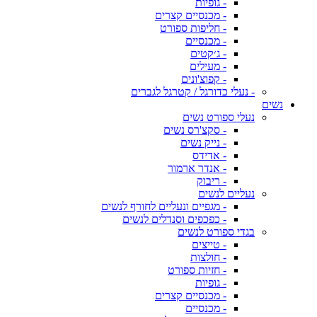
- גופיות
- מכנסיים קצרים
- חליפות ספורט
- מכנסיים
- ג׳קטים
- מעילים
- קפוצ'ונים
- נעלי כדורגל / קטרגל לגברים
נשים
נעלי ספורט נשים
- סקצ'רס נשים
- נייק נשים
- אדידס
- אנדר ארמור
- ריבוק
נעליים לנשים
- מגפיים ונעליים לחורף לנשים
- כפכפים וסנדלים לנשים
בגדי ספורט לנשים
- טייצים
- חולצות
- חזיות ספורט
- גופיות
- מכנסיים קצרים
- מכנסיים