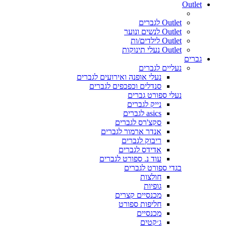
Outlet
Outlet לגברים
Outlet לנשים ונוער
Outlet לילדים/ות
Outlet נעלי תינוקות
גברים
נעליים לגברים
נעלי אופנה ואירועים לגברים
סנדלים וכפכפים לגברים
נעלי ספורט גברים
נייק לגברים
asics לגברים
סקצ'רס לגברים
אנדר ארמור לגברים
ריבוק לגברים
אדידס לגברים
עוד נ. ספורט לגברים
בגדי ספורט לגברים
חולצות
גופיות
מכנסיים קצרים
חליפות ספורט
מכנסיים
ג׳קטים