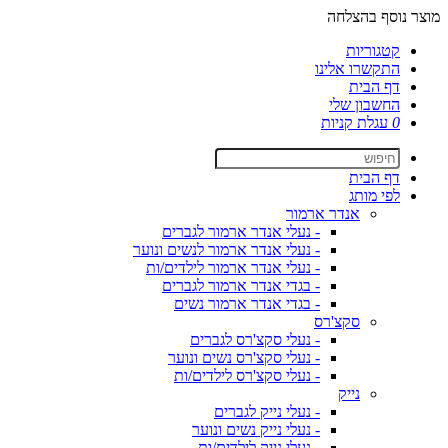
מוצר נוסף בהצלחה
קטגוריות
התקשרו אלינו
דף הבית
החשבון שלי
0
עגלת קניות
דף הבית
לפי מותג
אנדר ארמור
- נעלי אנדר ארמור לגברים
- נעלי אנדר ארמור לנשים ונוער
- נעלי אנדר ארמור לילדים/ות
- בגדי אנדר ארמור לגברים
- בגדי אנדר ארמור נשים
סקצ'רס
- נעלי סקצ'רס לגברים
- נעלי סקצ'רס נשים ונוער
- נעלי סקצ'רס לילדים/ות
נייק
- נעלי נייק לגברים
- נעלי נייק נשים ונוער
- נעלי נייק לילדים/ות