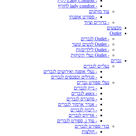
- Lady Comfort לקיץ
- lady comfort לחורף
עוד מותגים
- ספורט אופנתי
- כדורים וציוד
מבצעים
Outlet
- Outlet לגברים
- Outlet לנשים ונוער
- Outlet לילדים/ות
- Outlet נעלי תינוקות
גברים
נעליים לגברים
- נעלי אופנה ואירועים לגברים
- סנדלים וכפכפים לגברים
נעלי ספורט גברים
- נייק לגברים
- asics לגברים
- סקצ'רס לגברים
- אנדר ארמור לגברים
- ריבוק לגברים
- אדידס לגברים
- עוד נ. ספורט לגברים
בגדי ספורט לגברים
- חולצות