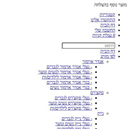
מוצר נוסף בהצלחה
קטגוריות
התקשרו אלינו
דף הבית
החשבון שלי
0
עגלת קניות
דף הבית
לפי מותג
אנדר ארמור
- נעלי אנדר ארמור לגברים
- נעלי אנדר ארמור לנשים ונוער
- נעלי אנדר ארמור לילדים/ות
- בגדי אנדר ארמור לגברים
- בגדי אנדר ארמור נשים
סקצ'רס
- נעלי סקצ'רס לגברים
- נעלי סקצ'רס נשים ונוער
- נעלי סקצ'רס לילדים/ות
נייק
- נעלי נייק לגברים
- נעלי נייק נשים ונוער
- נעלי נייק לילדים/ות