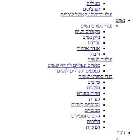
מעילים
קפוצ'ונים
נעלי כדורגל / קטרגל לגברים
נשים
נעלי ספורט נשים
סקצ'רס נשים
נייק נשים
אדידס
אנדר ארמור
ריבוק
נעליים לנשים
מגפיים ונעליים לחורף לנשים
כפכפים וסנדלים לנשים
בגדי ספורט לנשים
טייצים
חולצות
חזיות ספורט
גופיות
מכנסיים קצרים
מכנסיים
ג'קטים ומעילים
חליפות
חצאיות
נוער