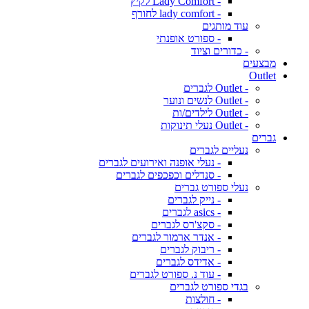
- Lady Comfort לקיץ
- lady comfort לחורף
עוד מותגים
- ספורט אופנתי
- כדורים וציוד
מבצעים
Outlet
- Outlet לגברים
- Outlet לנשים ונוער
- Outlet לילדים/ות
- Outlet נעלי תינוקות
גברים
נעליים לגברים
- נעלי אופנה ואירועים לגברים
- סנדלים וכפכפים לגברים
נעלי ספורט גברים
- נייק לגברים
- asics לגברים
- סקצ'רס לגברים
- אנדר ארמור לגברים
- ריבוק לגברים
- אדידס לגברים
- עוד נ. ספורט לגברים
בגדי ספורט לגברים
- חולצות