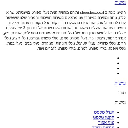
נגישות
הזמינו כעת ב shoesbox.co.il ותיהנו מחווית קנית נעלי ספורט באינטרנט שהיא
קלה, נוחה ומהירה במיוחד! אנו מתגאים בשירות האיכותי והמהיר שלנו שיאפשר
לכם לבחור ולהזמין את הדגם המושלם תוך דקות מכל מקום בו אתם נמצאים.
הזמינו כעת את הנעליים שאהבתם ואנחנו נשלח אותם אליכם תוך 3 ימי עסקים.
אצלנו תוכלו למצוא מגוון רחב של נעלי ספורט
מהמותגים המובילים, אדידס, נייק,
אנדר ארמור, ריבוק ועוד. נעלי ספורט
נשים, נעלי ספורט גברים, נעלי ריצה, נעלי
נעלי
הרים, נעלי כדורגל,
קטרגל, נעלי תינוקות,
סניקרס, נעלי בנים, נעלי בנות,
נעלי אופנה, בגדי ספורט לנשים, בגדי ספורט לגברים ועוד.
נגישות
סגור
נגישות
הגדל טקסט
הקטן טקסט
גווני אפור
נגודיות גבוהה