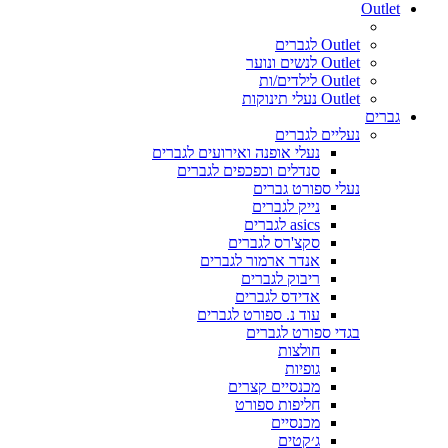
Outlet
Outlet לגברים
Outlet לנשים ונוער
Outlet לילדים/ות
Outlet נעלי תינוקות
גברים
נעליים לגברים
נעלי אופנה ואירועים לגברים
סנדלים וכפכפים לגברים
נעלי ספורט גברים
נייק לגברים
asics לגברים
סקצ'רס לגברים
אנדר ארמור לגברים
ריבוק לגברים
אדידס לגברים
עוד נ. ספורט לגברים
בגדי ספורט לגברים
חולצות
גופיות
מכנסיים קצרים
חליפות ספורט
מכנסיים
ג׳קטים