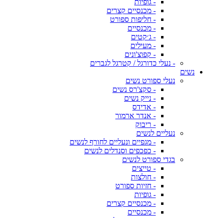
- גופיות
- מכנסיים קצרים
- חליפות ספורט
- מכנסיים
- ג׳קטים
- מעילים
- קפוצ'ונים
- נעלי כדורגל / קטרגל לגברים
נשים
נעלי ספורט נשים
- סקצ'רס נשים
- נייק נשים
- אדידס
- אנדר ארמור
- ריבוק
נעליים לנשים
- מגפיים ונעליים לחורף לנשים
- כפכפים וסנדלים לנשים
בגדי ספורט לנשים
- טייצים
- חולצות
- חזיות ספורט
- גופיות
- מכנסיים קצרים
- מכנסיים