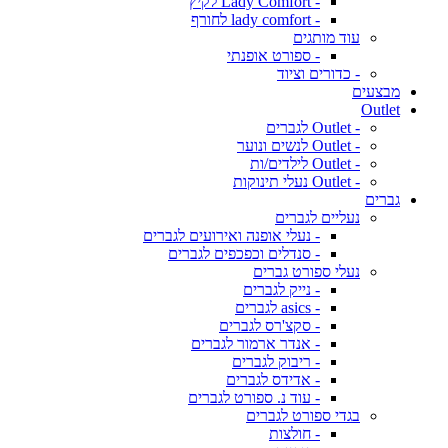
- Lady Comfort לקיץ
- lady comfort לחורף
עוד מותגים
- ספורט אופנתי
- כדורים וציוד
מבצעים
Outlet
- Outlet לגברים
- Outlet לנשים ונוער
- Outlet לילדים/ות
- Outlet נעלי תינוקות
גברים
נעליים לגברים
- נעלי אופנה ואירועים לגברים
- סנדלים וכפכפים לגברים
נעלי ספורט גברים
- נייק לגברים
- asics לגברים
- סקצ'רס לגברים
- אנדר ארמור לגברים
- ריבוק לגברים
- אדידס לגברים
- עוד נ. ספורט לגברים
בגדי ספורט לגברים
- חולצות