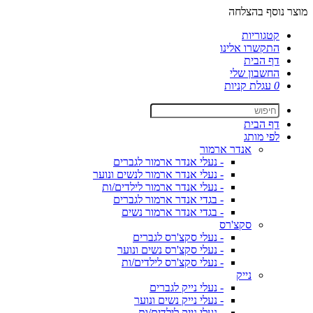
מוצר נוסף בהצלחה
קטגוריות
התקשרו אלינו
דף הבית
החשבון שלי
0
עגלת קניות
דף הבית
לפי מותג
אנדר ארמור
- נעלי אנדר ארמור לגברים
- נעלי אנדר ארמור לנשים ונוער
- נעלי אנדר ארמור לילדים/ות
- בגדי אנדר ארמור לגברים
- בגדי אנדר ארמור נשים
סקצ'רס
- נעלי סקצ'רס לגברים
- נעלי סקצ'רס נשים ונוער
- נעלי סקצ'רס לילדים/ות
נייק
- נעלי נייק לגברים
- נעלי נייק נשים ונוער
- נעלי נייק לילדים/ות