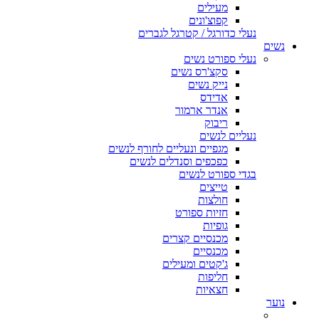
מעילים
קפוצ'ונים
נעלי כדורגל / קטרגל לגברים
נשים
נעלי ספורט נשים
סקצ'רס נשים
נייק נשים
אדידס
אנדר ארמור
ריבוק
נעליים לנשים
מגפיים ונעליים לחורף לנשים
כפכפים וסנדלים לנשים
בגדי ספורט לנשים
טייצים
חולצות
חזיות ספורט
גופיות
מכנסיים קצרים
מכנסיים
ג'קטים ומעילים
חליפות
חצאיות
נוער