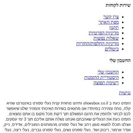
שירות לקוחות
צרו קשר
מפת האתר
תקנון
מדיניות הפרטיות
שאלות נפוצות
מדיניות החלפות/החזרות
ביטולים
החשבון שלי
החשבון שלי
היסטוריית ההזמנות
רשימת תפוצה
נגישות
הזמינו כעת ב shoesbox.co.il ותיהנו מחווית קנית נעלי ספורט באינטרנט שהיא
קלה, נוחה ומהירה במיוחד! אנו מתגאים בשירות האיכותי והמהיר שלנו שיאפשר
לכם לבחור ולהזמין את הדגם המושלם תוך דקות מכל מקום בו אתם נמצאים.
הזמינו כעת את הנעליים שאהבתם ואנחנו נשלח אותם אליכם תוך 3 ימי עסקים.
אצלנו תוכלו למצוא מגוון רחב של נעלי ספורט
מהמותגים המובילים, אדידס, נייק,
אנדר ארמור, ריבוק ועוד. נעלי ספורט
נשים, נעלי ספורט גברים, נעלי ריצה, נעלי