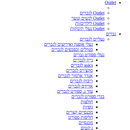
Outlet
Outlet לגברים
Outlet לנשים ונוער
Outlet לילדים/ות
Outlet נעלי תינוקות
גברים
נעליים לגברים
נעלי אופנה ואירועים לגברים
סנדלים וכפכפים לגברים
נעלי ספורט גברים
נייק לגברים
asics לגברים
סקצ'רס לגברים
אנדר ארמור לגברים
ריבוק לגברים
אדידס לגברים
עוד נ. ספורט לגברים
בגדי ספורט לגברים
חולצות
גופיות
מכנסיים קצרים
חליפות ספורט
מכנסיים
ג׳קטים