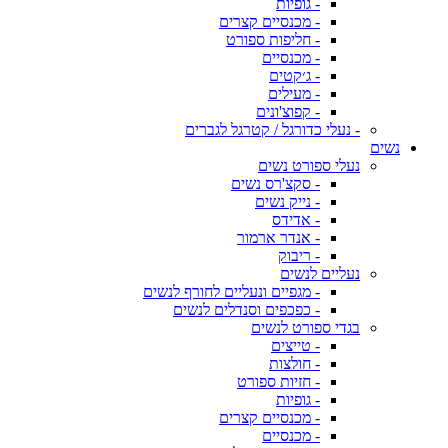
- גופיות
- מכנסיים קצרים
- חליפות ספורט
- מכנסיים
- ג׳קטים
- מעילים
- קפוצ'ונים
- נעלי כדורגל / קטרגל לגברים
נשים
נעלי ספורט נשים
- סקצ'רס נשים
- נייק נשים
- אדידס
- אנדר ארמור
- ריבוק
נעליים לנשים
- מגפיים ונעליים לחורף לנשים
- כפכפים וסנדלים לנשים
בגדי ספורט לנשים
- טייצים
- חולצות
- חזיות ספורט
- גופיות
- מכנסיים קצרים
- מכנסיים