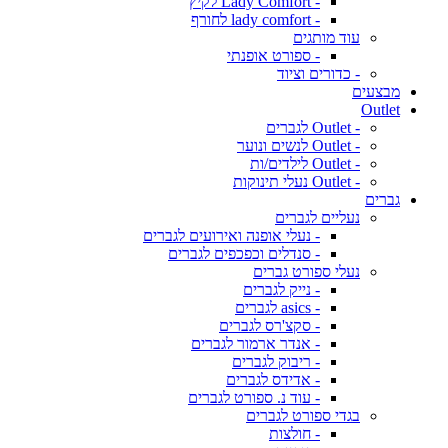
- Lady Comfort לקיץ
- lady comfort לחורף
עוד מותגים
- ספורט אופנתי
- כדורים וציוד
מבצעים
Outlet
- Outlet לגברים
- Outlet לנשים ונוער
- Outlet לילדים/ות
- Outlet נעלי תינוקות
גברים
נעליים לגברים
- נעלי אופנה ואירועים לגברים
- סנדלים וכפכפים לגברים
נעלי ספורט גברים
- נייק לגברים
- asics לגברים
- סקצ'רס לגברים
- אנדר ארמור לגברים
- ריבוק לגברים
- אדידס לגברים
- עוד נ. ספורט לגברים
בגדי ספורט לגברים
- חולצות