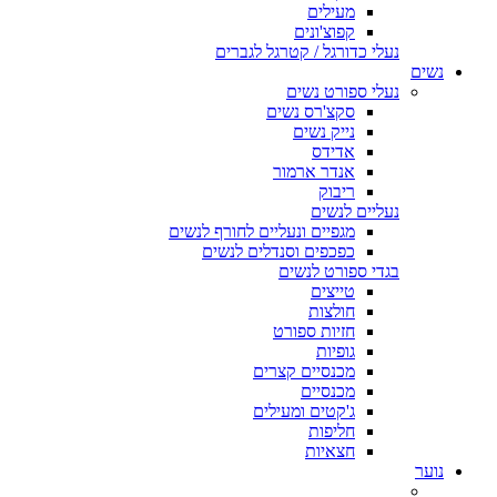
מעילים
קפוצ'ונים
נעלי כדורגל / קטרגל לגברים
נשים
נעלי ספורט נשים
סקצ'רס נשים
נייק נשים
אדידס
אנדר ארמור
ריבוק
נעליים לנשים
מגפיים ונעליים לחורף לנשים
כפכפים וסנדלים לנשים
בגדי ספורט לנשים
טייצים
חולצות
חזיות ספורט
גופיות
מכנסיים קצרים
מכנסיים
ג'קטים ומעילים
חליפות
חצאיות
נוער