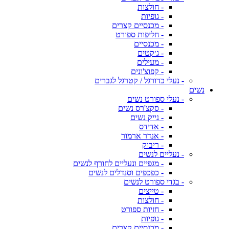
- חולצות
- גופיות
- מכנסיים קצרים
- חליפות ספורט
- מכנסיים
- ג׳קטים
- מעילים
- קפוצ'ונים
- נעלי כדורגל / קטרגל לגברים
נשים
- נעלי ספורט נשים
- סקצ'רס נשים
- נייק נשים
- אדידס
- אנדר ארמור
- ריבוק
- נעליים לנשים
- מגפיים ונעליים לחורף לנשים
- כפכפים וסנדלים לנשים
- בגדי ספורט לנשים
- טייצים
- חולצות
- חזיות ספורט
- גופיות
- מכנסיים קצרים