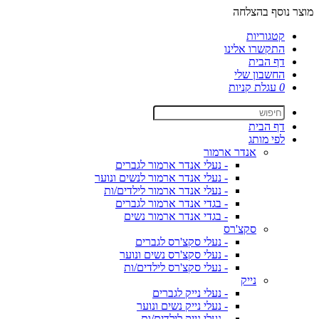
מוצר נוסף בהצלחה
קטגוריות
התקשרו אלינו
דף הבית
החשבון שלי
0
עגלת קניות
דף הבית
לפי מותג
אנדר ארמור
- נעלי אנדר ארמור לגברים
- נעלי אנדר ארמור לנשים ונוער
- נעלי אנדר ארמור לילדים/ות
- בגדי אנדר ארמור לגברים
- בגדי אנדר ארמור נשים
סקצ'רס
- נעלי סקצ'רס לגברים
- נעלי סקצ'רס נשים ונוער
- נעלי סקצ'רס לילדים/ות
נייק
- נעלי נייק לגברים
- נעלי נייק נשים ונוער
- נעלי נייק לילדים/ות