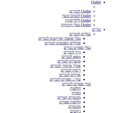
Outlet
Outlet לגברים
Outlet לנשים ונוער
Outlet לילדים/ות
Outlet נעלי תינוקות
גברים
נעליים לגברים
נעלי אופנה ואירועים לגברים
סנדלים וכפכפים לגברים
נעלי ספורט גברים
נייק לגברים
asics לגברים
סקצ'רס לגברים
אנדר ארמור לגברים
ריבוק לגברים
אדידס לגברים
עוד נ. ספורט לגברים
בגדי ספורט לגברים
חולצות
גופיות
מכנסיים קצרים
חליפות ספורט
מכנסיים
ג׳קטים