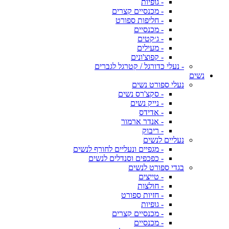
- גופיות
- מכנסיים קצרים
- חליפות ספורט
- מכנסיים
- ג׳קטים
- מעילים
- קפוצ'ונים
- נעלי כדורגל / קטרגל לגברים
נשים
נעלי ספורט נשים
- סקצ'רס נשים
- נייק נשים
- אדידס
- אנדר ארמור
- ריבוק
נעליים לנשים
- מגפיים ונעליים לחורף לנשים
- כפכפים וסנדלים לנשים
בגדי ספורט לנשים
- טייצים
- חולצות
- חזיות ספורט
- גופיות
- מכנסיים קצרים
- מכנסיים