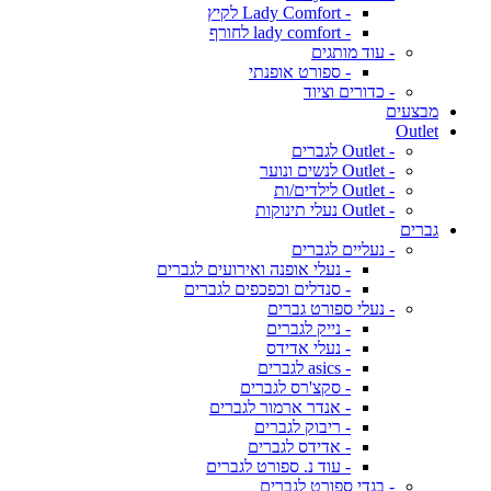
- Lady Comfort לקיץ
- lady comfort לחורף
- עוד מותגים
- ספורט אופנתי
- כדורים וציוד
מבצעים
Outlet
- Outlet לגברים
- Outlet לנשים ונוער
- Outlet לילדים/ות
- Outlet נעלי תינוקות
גברים
- נעליים לגברים
- נעלי אופנה ואירועים לגברים
- סנדלים וכפכפים לגברים
- נעלי ספורט גברים
- נייק לגברים
- נעלי אדידס
- asics לגברים
- סקצ'רס לגברים
- אנדר ארמור לגברים
- ריבוק לגברים
- אדידס לגברים
- עוד נ. ספורט לגברים
- בגדי ספורט לגברים